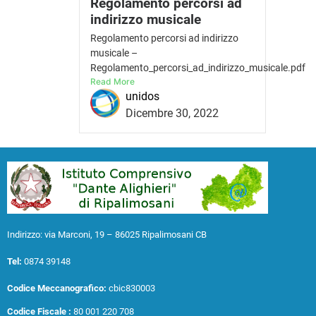
Regolamento percorsi ad
indirizzo musicale
Regolamento percorsi ad indirizzo
musicale –
Regolamento_percorsi_ad_indirizzo_musicale.pdf
Read More
unidos
Dicembre 30, 2022
Indirizzo: via Marconi, 19 – 86025 Ripalimosani CB
Tel:
0874 39148
Codice Meccanografico:
cbic830003
Codice Fiscale :
80 001 220 708