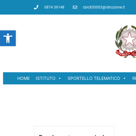
0874 39148
cbic830003@istruzione.it
Open toolbar
HOME
ISTITUTO
SPORTELLO TELEMATICO
R